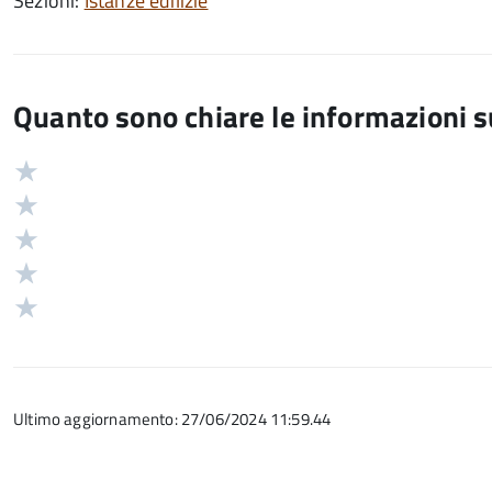
Sezioni:
Istanze edilizie
Quanto sono chiare le informazioni 
Valuta
Valutazione
5
Valuta
stelle
4
Valuta
su
stelle
3
Valuta
5
su
stelle
2
Valuta
5
su
stelle
1
5
su
stelle
5
su
Ultimo aggiornamento: 27/06/2024 11:59.44
5