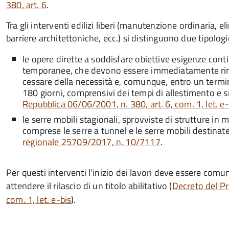
380, art. 6
.
Tra gli interventi edilizi liberi (manutenzione ordinaria, e
barriere architettoniche, ecc.) si distinguono due tipologi
le opere dirette a soddisfare obiettive esigenze cont
temporanee, che devono essere
immediatamente ri
cessare della necessità e, comunque, entro un termin
180 giorni, comprensivi dei tempi di allestimento e
Repubblica 06/06/2001, n. 380, art. 6, com. 1, let. e-
le serre mobili stagionali, sprovviste di strutture in 
comprese le serre a tunnel e le serre mobili destina
regionale 25709/2017, n. 10/7117
.
Per questi interventi l'inizio dei lavori deve essere com
attendere il rilascio di un titolo abilitativo (
Decreto del Pr
com. 1, let. e-bis
).