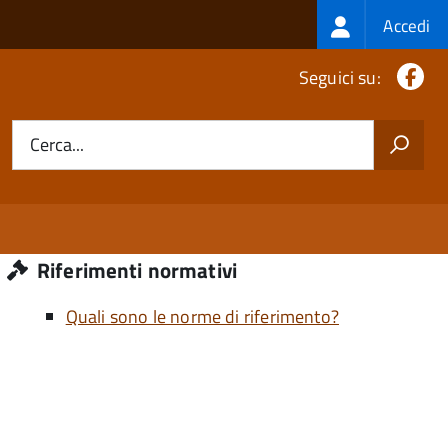
Login
Accedi
menu
Fa
Seguici su:
Cerca...
Riferimenti normativi
Quali sono le norme di riferimento?