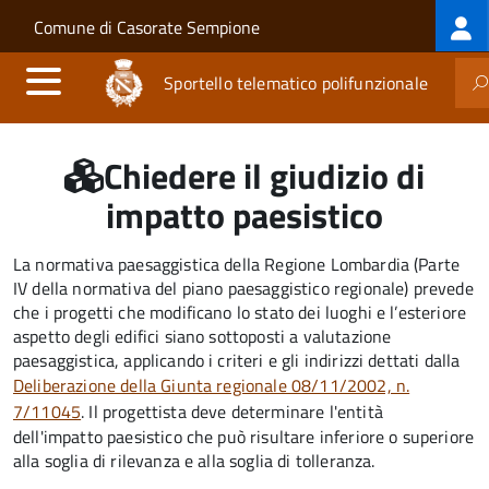
Log
Salta al contenuto principale
Skip to site navigation
Comune di Casorate Sempione
me
Sportello telematico polifunzionale
Chiedere il giudizio di
impatto paesistico
La normativa paesaggistica della Regione Lombardia (Parte
IV della normativa del piano paesaggistico regionale) prevede
che i progetti che modificano lo stato dei luoghi e l’esteriore
aspetto degli edifici siano sottoposti a valutazione
paesaggistica, applicando i criteri e gli indirizzi dettati dalla
Deliberazione della Giunta regionale 08/11/2002, n.
7/11045
. Il progettista deve determinare l'entità
dell'impatto paesistico che può risultare inferiore o superiore
alla soglia di rilevanza e alla soglia di tolleranza.