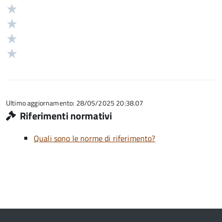
5
Valuta
stelle
4
Valuta
su
stelle
3
Valuta
5
su
stelle
2
Valuta
5
su
stelle
1
5
su
stelle
5
su
5
Ultimo aggiornamento: 28/05/2025 20:38.07
Riferimenti normativi
Quali sono le norme di riferimento?