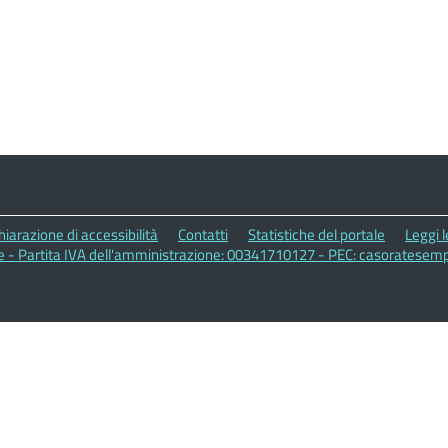
hiarazione di accessibilità
Contatti
Statistiche del portale
Leggi 
- Partita IVA dell'amministrazione: 00341710127 - PEC: casoratesemp