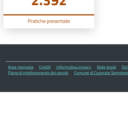
Pratiche presentate
Area riservata
Crediti
Informativa privacy
Note legali
Dic
Piano di miglioramento dei servizi
Comune di Casorate Sempione 