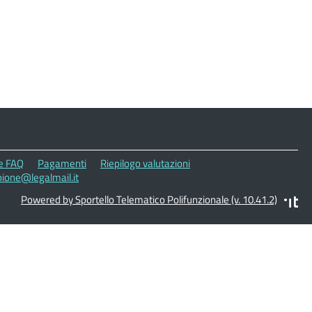
le FAQ
Pagamenti
Riepilogo valutazioni
ione@legalmail.it
Powered by Sportello Telematico Polifunzionale (v. 10.41.2)