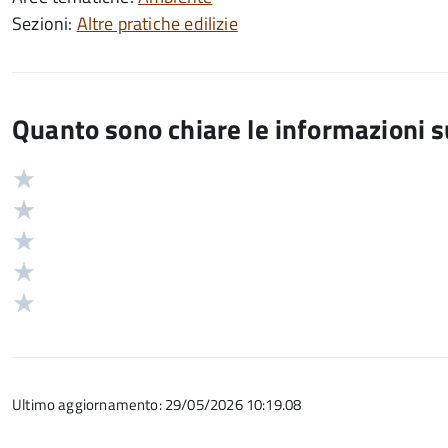
Sezioni:
Altre pratiche edilizie
Quanto sono chiare le informazioni 
Valuta
Valutazione
5
Valuta
stelle
4
Valuta
su
stelle
3
Valuta
5
su
stelle
2
Valuta
5
su
stelle
1
5
su
stelle
5
su
Ultimo aggiornamento: 29/05/2026 10:19.08
5