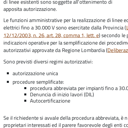
di linee esistenti sono soggette all'ottenimento di
apposita autorizzazione.
Le funzioni amministrative per la realizzazione di linee e
elettrici fino a 30.000 V
sono esercitate dalla Provincia (
12/12/2003, n. 26, art. 28, comma 1, lett. e
) secondo le 
indicazioni operative per la semplificazione dei procedim
autorizzativi approvate da Regione Lombardia (
Deliberaz
Sono previsti diversi regimi autorizzativi:
autorizzazione unica
procedure semplificate:
procedura abbreviata per impianti fino a 30.
Denuncia di inizio lavori (DIL)
Autocertificazione
Se il richiedente si avvale della procedura abbreviata, è 
proprietari interessati ed il parere favorevole degli enti c