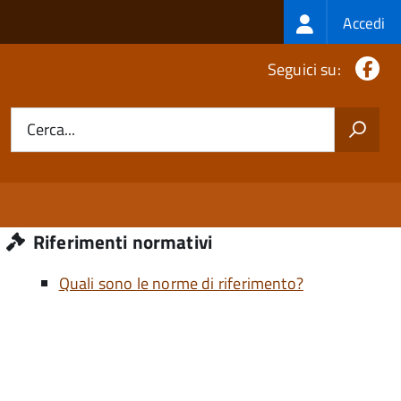
Login
Accedi
menu
Fa
Seguici su:
Cerca...
Riferimenti normativi
Quali sono le norme di riferimento?