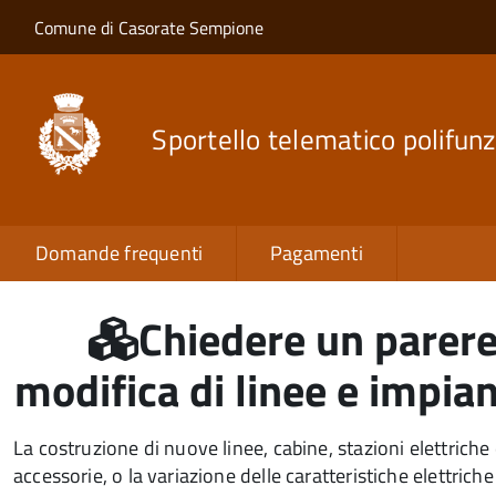
Salta al contenuto principale
Skip to site navigation
Comune di Casorate Sempione
Sportello telematico polifunz
Domande frequenti
Pagamenti
Chiedere un parere 
modifica di linee e impian
La costruzione di nuove linee, cabine, stazioni elettriche 
accessorie, o la variazione delle caratteristiche elettriche