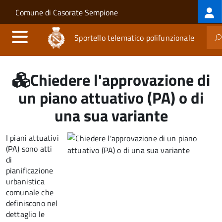
Log
Salta al contenuto principale
Skip to site navigation
Comune di Casorate Sempione
me
Sportello telematico polifunzionale
Chiedere l'approvazione di
un piano attuativo (PA) o di
una sua variante
I piani attuativi
(PA) sono atti
di
pianificazione
urbanistica
comunale che
definiscono nel
dettaglio le