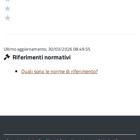
su
stelle
3
Valuta
5
su
stelle
2
Valuta
5
su
stelle
1
5
su
stelle
5
su
5
Ultimo aggiornamento: 30/03/2026 08:49.55
Riferimenti normativi
Quali sono le norme di riferimento?