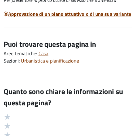
Per presentare la pratica accedi al servizio che ti interessa
Approvazione di un piano attuativo o di una sua variante
Puoi trovare questa pagina in
Aree tematiche:
Casa
Sezioni:
Urbanistica e pianificazione
Quanto sono chiare le informazioni su
questa pagina?
Valuta
Valutazione
5
Valuta
stelle
4
Valuta