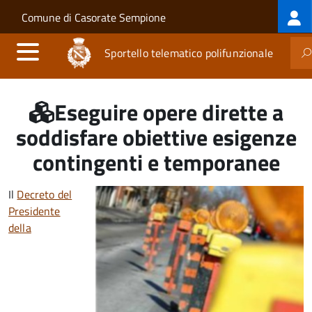
Log
Salta al contenuto principale
Skip to site navigation
Comune di Casorate Sempione
me
Sportello telematico polifunzionale
Eseguire opere dirette a
soddisfare obiettive esigenze
contingenti e temporanee
Il
Decreto del
Presidente
della