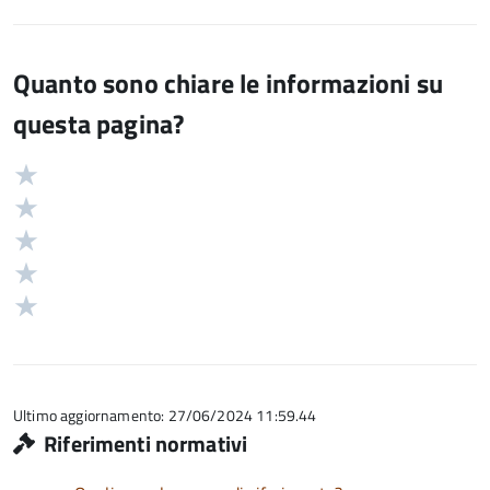
Quanto sono chiare le informazioni su
questa pagina?
Valuta
Valutazione
5
Valuta
stelle
4
Valuta
su
stelle
3
Valuta
5
su
stelle
2
Valuta
5
su
stelle
1
5
su
stelle
5
su
5
Ultimo aggiornamento: 27/06/2024 11:59.44
Riferimenti normativi