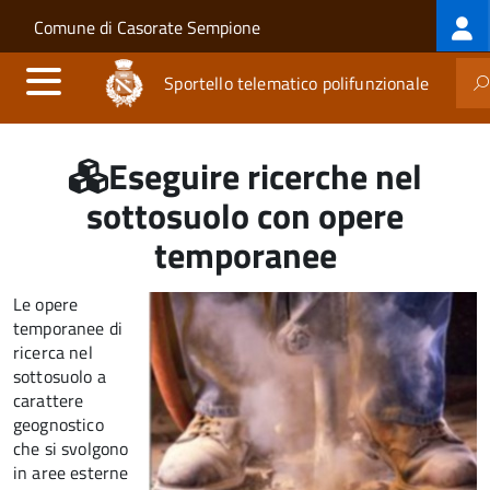
Log
Salta al contenuto principale
Skip to site navigation
Comune di Casorate Sempione
me
Sportello telematico polifunzionale
Eseguire ricerche nel
sottosuolo con opere
temporanee
Le opere
temporanee di
ricerca nel
sottosuolo a
carattere
geognostico
che si svolgono
in aree esterne