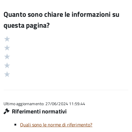
Quanto sono chiare le informazioni su
questa pagina?
Valuta
Valutazione
5
Valuta
stelle
4
Valuta
su
stelle
3
Valuta
5
su
stelle
2
Valuta
5
su
stelle
1
5
su
stelle
5
su
5
Ultimo aggiornamento: 27/06/2024 11:59.44
Riferimenti normativi
Quali sono le norme di riferimento?