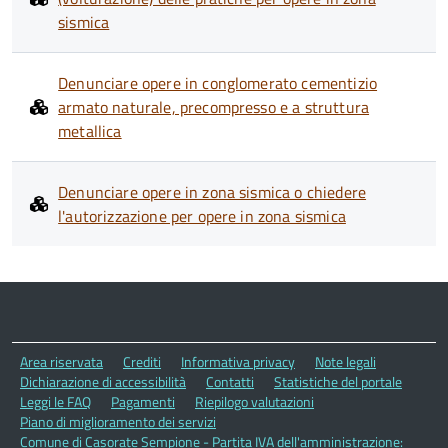
sismica
Denunciare opere in conglomerato cementizio
armato naturale, precompresso e a struttura
metallica
Denunciare opere in zona sismica o chiedere
l'autorizzazione per opere in zona sismica
Area riservata
Crediti
Informativa privacy
Note legali
Dichiarazione di accessibilità
Contatti
Statistiche del portale
Leggi le FAQ
Pagamenti
Riepilogo valutazioni
Piano di miglioramento dei servizi
Comune di Casorate Sempione - Partita IVA dell'amministrazione: