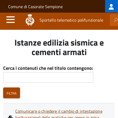
Log
Salta al contenuto principale
Skip to site navigation
Comune di Casorate Sempione
me
Sportello telematico polifunzionale
Istanze edilizia sismica e
cementi armati
Cerca i contenuti che nel titolo contengono:
Comunicare o chiedere il cambio di intestazione
(volturazione) delle pratiche per opere in zona