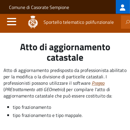
Log
Salta al contenuto principale
Skip to site navigation
Comune di Casorate Sempione
me
Sportello telematico polifunzionale
Atto di aggiornamento
catastale
Atto di aggiornamento predisposto da professionista abilitato
per la modifica o la divisione di particelle catastali. I
professionisti possono utilizzare il software
Pregeo
(
PREtrattamento atti GEOmetrici
) per compilare l'atto di
aggiornamento catastale che può essere costituito da:
tipo frazionamento
tipo frazionamento e tipo mappale.