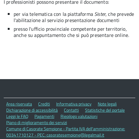
I professionisti possono presentare il documento:
per via telematica con la piattaforma
Sister
, che prevede
l'abilitazione al servizio presentazione documenti
presso l'ufficio provinciale competente per territorio,
anche su appuntamento che si può presentare online.
Area riservata
Crediti
Informativa privacy
Note legali
Dichiarazione di accessibilità
Contatti
Statistiche del portale
Leggi le FAQ
Pagamenti
Riepilogo valutazioni
Piano di miglioramento dei servizi
Comune di Casorate Sempione - Partita IVA dell'amministrazione:
00341710127 - PEC: casoratesempione@legalmail.it