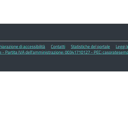
hiarazione di accessibilità
Contatti
Statistiche del portale
Leggi 
- Partita IVA dell'amministrazione: 00341710127 - PEC: casoratesemp