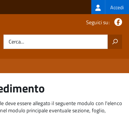
Login
Accedi
menu
Fa
Seguici su:
Cerca...
cedimento
ale deve essere allegato il seguente modulo con l'elenco
 nel modulo principale eventuale sezione, foglio,