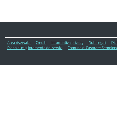
Area riservata
Crediti
Informativa privacy
Note legali
Dic
Piano di miglioramento dei servizi
Comune di Casorate Sempione 