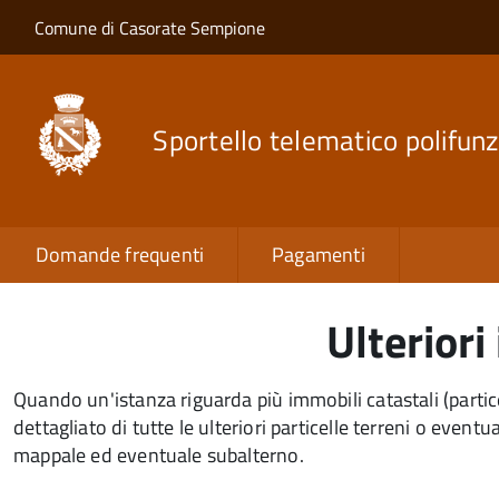
Salta al contenuto principale
Skip to site navigation
Comune di Casorate Sempione
Sportello telematico polifunz
Domande frequenti
Pagamenti
Ulterior
Quando un'istanza riguarda più immobili catastali (partic
dettagliato di tutte le ulteriori particelle terreni o eve
mappale ed eventuale subalterno.