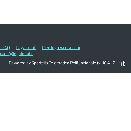
le FAQ
Pagamenti
Riepilogo valutazioni
ione@legalmail.it
Powered by Sportello Telematico Polifunzionale (v. 10.41.2)