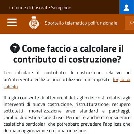
Log
Salta al contenuto principale
Skip to site navigation
Comune di Casorate Sempione
me
Sportello telematico polifunzionale
Come faccio a calcolare il
contributo di costruzione?
Per calcolare il contributo di costruzione relativo ad
un'intervento edilizio puoi utilizzare un apposito
foglio di
calcolo
.
Il foglio consente di ottenere il dettaglio dei costi relativi agli
interventi di nuova costruzione, ristrutturazione, recupero
sottotetti, monetizzazione aree standard e parcheggi,
cambio di destinazione d'uso. Permette anche di considerare
casistiche particolari che potrebbero prevedere l'applicazione
di una maggiorazione o di una riduzione.