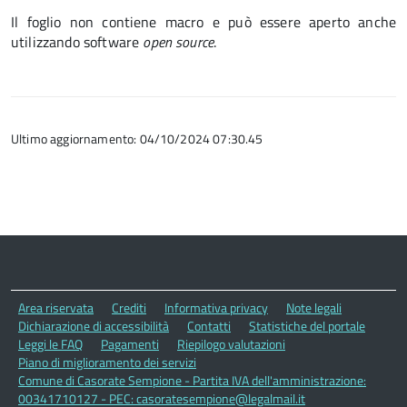
Il foglio non contiene macro e può essere aperto anche
utilizzando software
open source
.
Ultimo aggiornamento: 04/10/2024 07:30.45
Area riservata
Crediti
Informativa privacy
Note legali
Dichiarazione di accessibilità
Contatti
Statistiche del portale
Leggi le FAQ
Pagamenti
Riepilogo valutazioni
Piano di miglioramento dei servizi
Comune di Casorate Sempione - Partita IVA dell'amministrazione:
00341710127 - PEC: casoratesempione@legalmail.it