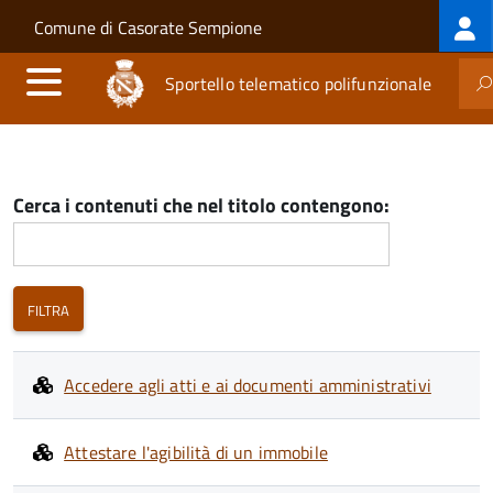
Log
Salta al contenuto principale
Skip to site navigation
Comune di Casorate Sempione
me
Sportello telematico polifunzionale
Cerca i contenuti che nel titolo contengono:
Accedere agli atti e ai documenti amministrativi
Attestare l'agibilità di un immobile