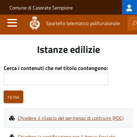
Log
Salta al contenuto principale
Skip to site navigation
Comune di Casorate Sempione
me
Sportello telematico polifunzionale
Istanze edilizie
Cerca i contenuti che nel titolo contengono:
Chiedere il rilascio del permesso di costruire (PDC)
Chiedere la certificazione per il bonus facciate