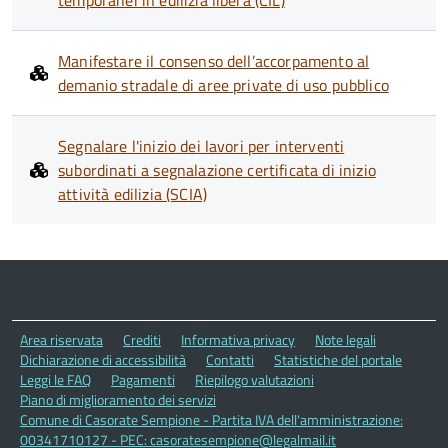
temporanei in edilizia libera (CIL)
Manifestare il consenso dell’accorpamento al
demanio stradale di aree private di uso pubblico
Segnalare l'inizio dei lavori per interventi
subordinati a segnalazione certificata di inizio
attività edilizia (SCIA)
Area riservata
Crediti
Informativa privacy
Note legali
Dichiarazione di accessibilità
Contatti
Statistiche del portale
Leggi le FAQ
Pagamenti
Riepilogo valutazioni
Piano di miglioramento dei servizi
Comune di Casorate Sempione - Partita IVA dell'amministrazione:
00341710127 - PEC: casoratesempione@legalmail.it